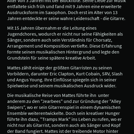
Alter von 3 Jahren mit der Blockflöte. Seine Liebe zur Musik
entfaltete sich früh und fand mit 9 Jahren eine erweiterte
Ausdrucksform im Saxophon. Doch erst im Alter von 13
Jahren entdeckte er seine wahre Leidenschaft - die Gitarre.
Mit 15 Jahren übernahm er die Leitung eines
Jugendchores, wodurch er nicht nur seine Fähigkeiten als
Sänger, sondern auch sein Verständnis für Chorsatz,
Arrangement und Komposition vertiefte. Diese Erfahrung
formte seinen musikalischen Hintergrund und legte den
Grundstein für seine spätere kreative Arbeit.
Mattes zählt einige der größten Gitarristen zu seinen
Vorbildern, darunter Eric Clapton, Kurt Cobain, SRV, Slash
und Angus Young. Ihre Einflüsse spiegeln sich in seiner
Spielweise und seinem musikalischen Ausdruck wider.
Die musikalische Reise von Mattes führte ihn unter
anderem zu den "Jearbees" und zur Gründung der "Alley
Swipers", wo er sein Gitarrenspiel in einem dynamischen
Ensemble weiterentwickelte. Doch sein kreativer Hunger
führte ihn dazu, "Tramps Mark" ins Leben zu rufen, wo er
nicht nur als Gitarrist, sondern auch als Sänger und Kopf
der Band fungiert. Mattes ist der treibende Motor hinter